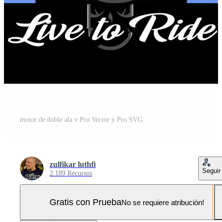
motor de doble ala v Pro Vector y Pro SVG
zulfikar luthfi
Seguir
2.189 Recursos
Gratis con Prueba
No se requiere atribución!