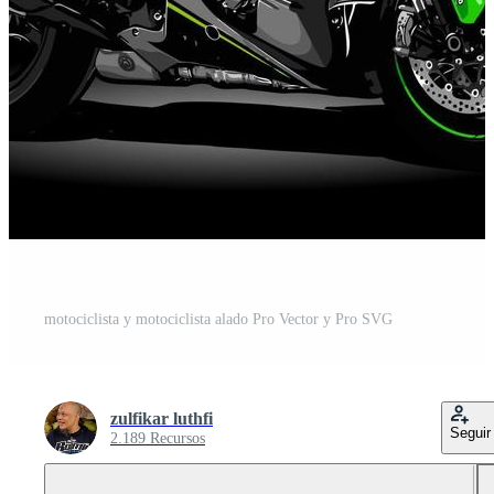
motociclista y motociclista alado Pro Vector y Pro SVG
zulfikar luthfi
Seguir
2.189 Recursos