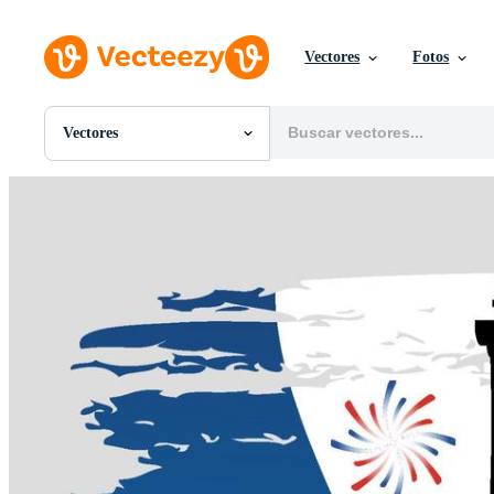
Vectores
Fotos
Vectores
Todas Imágenes
Fotos
PNGs
PSDs
SVGs
Plantillas
Vectores
Videos
Gráficos en Movimiento
Imágenes Editoriales
Eventos Editoriales