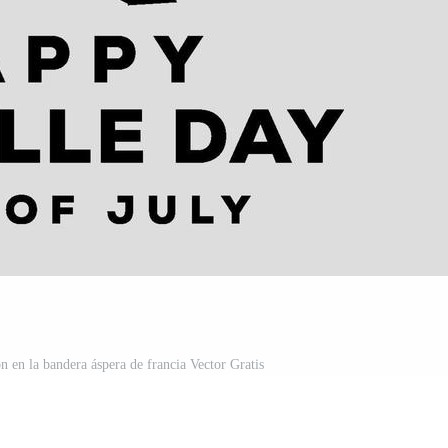
ción en la bandera áspera de francia Vector Gratis