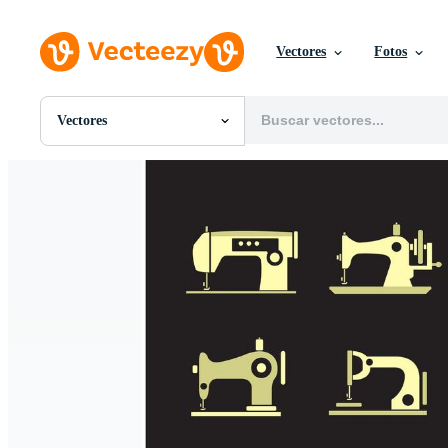
Vectores
Fotos
Vectores
Todas Imágenes
Fotos
PNGs
PSDs
SVGs
Plantillas
Vectores
Videos
Gráficos en Movimiento
Imágenes Editoriales
Eventos Editoriales