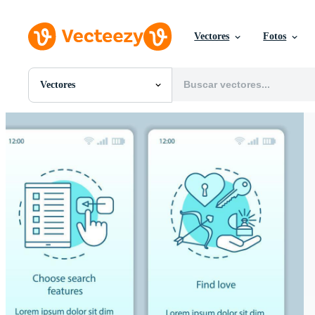
Vectores
Fotos
Vectores
Todas Imágenes
Fotos
PNGs
PSDs
SVGs
Plantillas
Vectores
Videos
Gráficos en Movimiento
Imágenes Editoriales
Eventos Editoriales