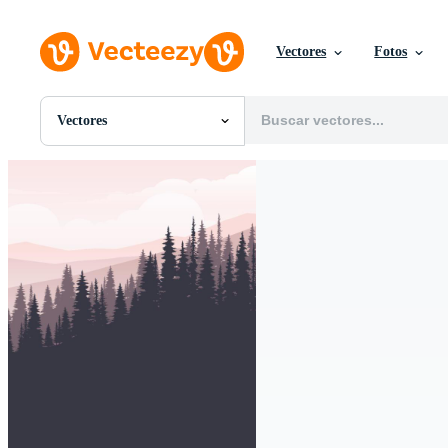
Vectores
Fotos
Vectores
Todas Imágenes
Fotos
PNGs
PSDs
SVGs
Plantillas
Vectores
Videos
Gráficos en Movimiento
Imágenes Editoriales
Eventos Editoriales