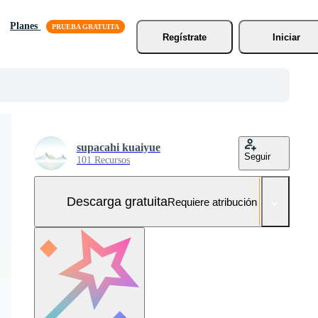
Planes
Regístrate
Iniciar
supacahi kuaiyue
Seguir
101 Recursos
Descarga gratuita
Requiere atribución