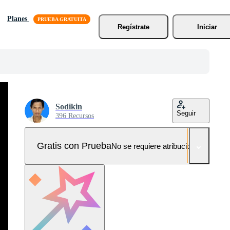
Planes
Regístrate
Iniciar
Sodikin
Seguir
396 Recursos
Gratis con Prueba
No se requiere atribución!