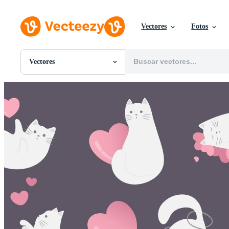
Vectores
Fotos
Vectores
Todas Imágenes
Fotos
PNGs
PSDs
SVGs
Plantillas
Vectores
Videos
Gráficos en Movimiento
Imágenes Editoriales
Eventos Editoriales