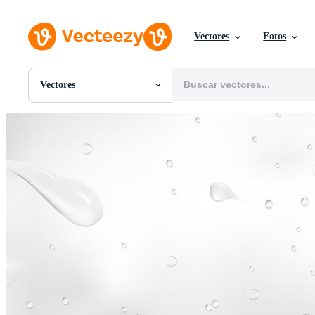
Vectores
Fotos
Vectores
Todas Imágenes
Fotos
PNGs
PSDs
SVGs
Plantillas
Vectores
Videos
Gráficos en Movimiento
Imágenes Editoriales
Eventos Editoriales