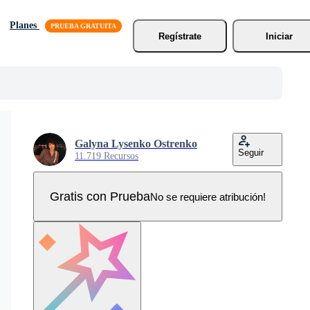
Planes
Regístrate
Iniciar
Galyna Lysenko Ostrenko
Seguir
11.719 Recursos
Gratis con Prueba
No se requiere atribución!