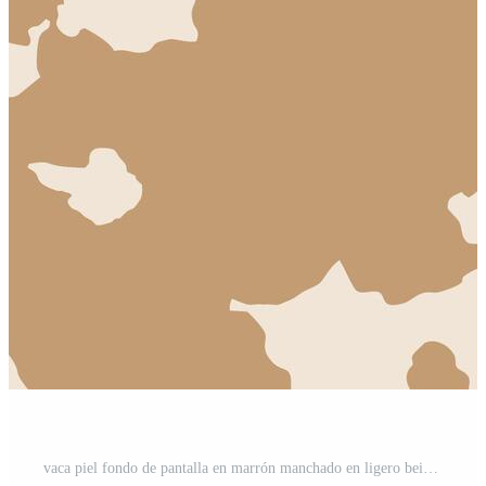
vaca piel fondo de pantalla en marrón manchado en ligero beige antecedentes , sin costura patrón, animal imprimir, grunge textura Vector Pro