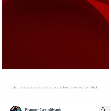
cinta roja curva de oro 3d abstracta sobre fondo rojo con efecto de iluminación y brillo con espacio de copia para texto. estilo de diseño de lujo. Vector Pro
Pramote Lertnitivanit