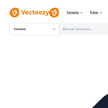
Vectores
Fotos
Vectores
Todas Imágenes
Fotos
PNGs
PSDs
SVGs
Plantillas
Vectores
Videos
Gráficos en Movimiento
Imágenes Editoriales
Eventos Editoriales