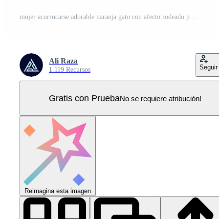
mujer acurrucarse adorable naranja gato con afecto rodeado por calentar otoño hojas y botánico decorativo elementos ilustración Vector Pro
Ali Raza
Seguir
1.119 Recursos
Gratis con Prueba
No se requiere atribución!
Reimagina esta imagen