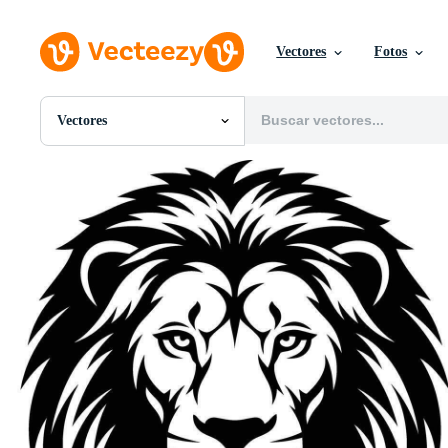
Vectores
Fotos
Vectores
Todas Imágenes
Fotos
PNGs
PSDs
SVGs
Plantillas
Vectores
Videos
Gráficos en Movimiento
Imágenes Editoriales
Eventos Editoriales