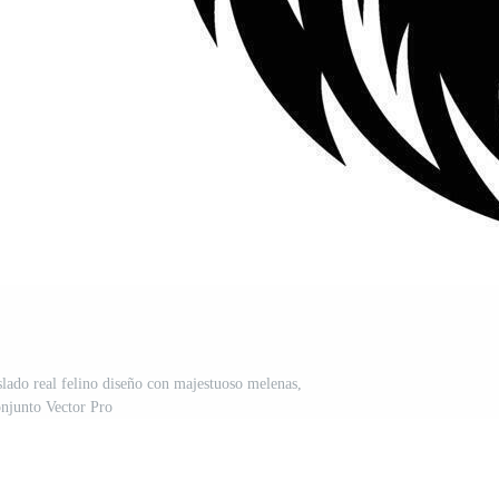
islado real felino diseño con majestuoso melenas,
njunto Vector Pro