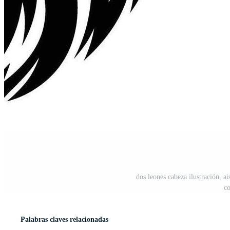
dos leones cabeza ilustración, a
co
Palabras claves relacionadas