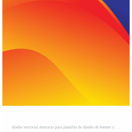
diseño vectorial abstracto para plantilla de diseño de banner y fondo con color moderno Vector Gratis y SVG Gratis