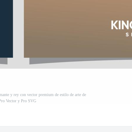
mante y rey con vector premium de estilo de arte de
 Pro Vector y Pro SVG