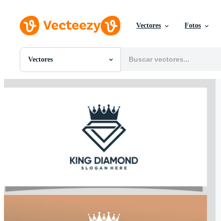
Vectores
Fotos
Vectores
Todas Imágenes
Fotos
PNGs
PSDs
SVGs
Plantillas
Vectores
Videos
Gráficos en Movimiento
Imágenes Editoriales
Eventos Editoriales