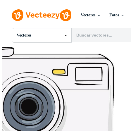
Vectores
Fotos
Vectores
Todas Imágenes
Fotos
PNGs
PSDs
SVGs
Plantillas
Vectores
Videos
Gráficos en Movimiento
Imágenes Editoriales
Eventos Editoriales