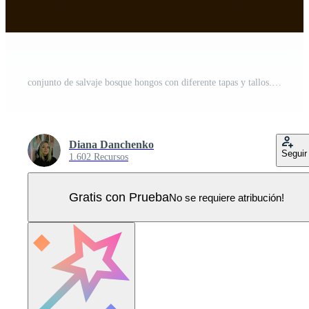
conjunto de salvaje bosque hongos con diferente tapas y tallos. natural hongos conjunto Perfecto para otoño, alimento, botánico, bosque diseños hongos colección para magia y hada cuento temas en marrón antecedentes. Vector Pro
Diana Danchenko
Seguir
1.602 Recursos
Gratis con Prueba
No se requiere atribución!