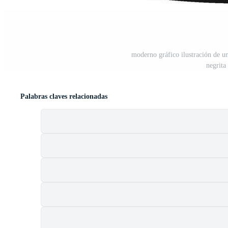
moderno gráfico ilustración de u
negrita
Palabras claves relacionadas