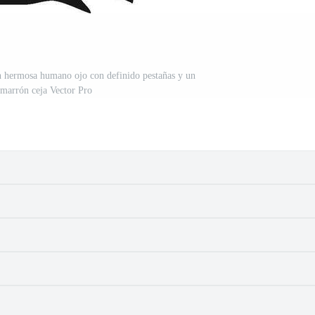
n hermosa humano ojo con definido pestañas y un
 marrón ceja Vector Pro