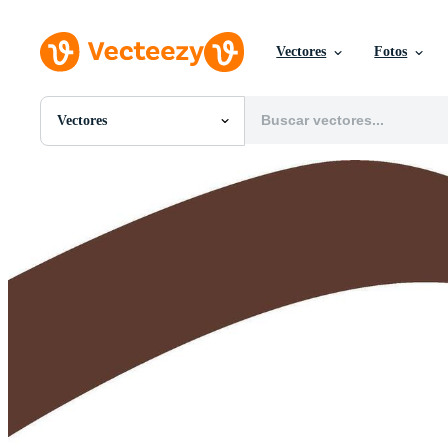
Vectores
Fotos
Vectores
Todas Imágenes
Fotos
PNGs
PSDs
SVGs
Plantillas
Vectores
Videos
Gráficos en Movimiento
Imágenes Editoriales
Eventos Editoriales