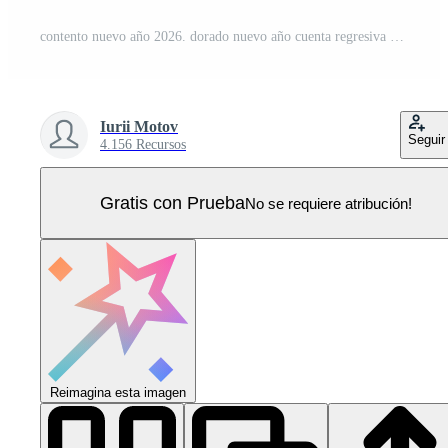
contento nuevo año 2026. dorado nuevo año cuenta regresiva reloj con números 2026 adentro. festivo antecedentes con oro brillar trama de semitonos efecto. nuevo año saludo tarjeta o fiesta invitación. ilustración. Vector Pro
Iurii Motov
Seguir
4.156 Recursos
Gratis con Prueba
No se requiere atribución!
Reimagina esta imagen