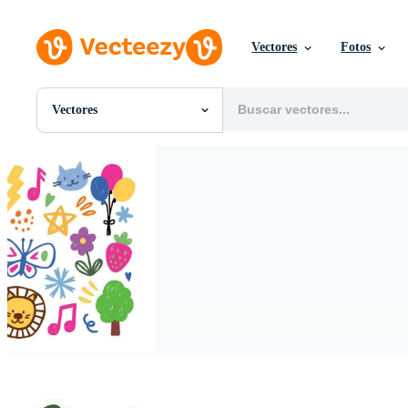
Vectores
Fotos
Vectores
Todas Imágenes
Fotos
PNGs
PSDs
SVGs
Plantillas
Vectores
Videos
Gráficos en Movimiento
Imágenes Editoriales
Eventos Editoriales