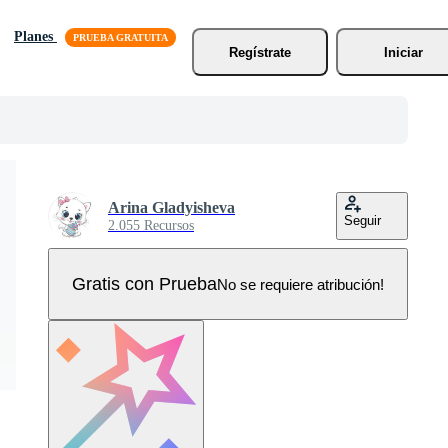
Planes
Regístrate
Iniciar
Arina Gladyisheva
Seguir
2.055 Recursos
Gratis con Prueba
No se requiere atribución!