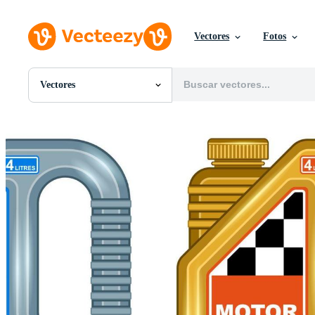
Vectores
Fotos
Vectores
Todas Imágenes
Fotos
PNGs
PSDs
SVGs
Plantillas
Vectores
Videos
Gráficos en Movimiento
Imágenes Editoriales
Eventos Editoriales