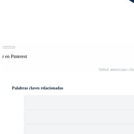
r en Pinterest
fútbol americano clu
Palabras claves relacionadas