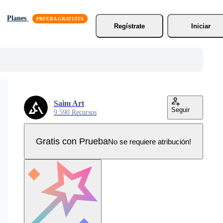
Planes
Regístrate
Iniciar
Saim Art
Seguir
9.590 Recursos
Gratis con Prueba
No se requiere atribución!