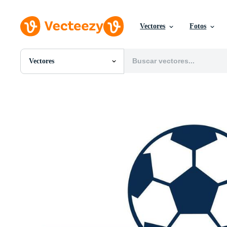
Vectores
Fotos
Vectores
Todas Imágenes
Fotos
PNGs
PSDs
SVGs
Plantillas
Vectores
Videos
Gráficos en Movimiento
Imágenes Editoriales
Eventos Editoriales