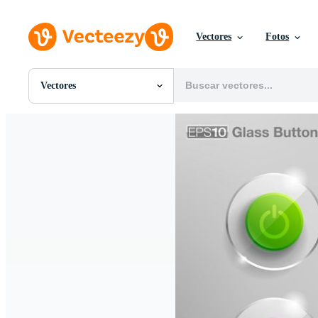
Vectores
Fotos
Vectores
Todas Imágenes
Fotos
PNGs
PSDs
SVGs
Plantillas
Vectores
Videos
Gráficos en Movimiento
Imágenes Editoriales
Eventos Editoriales