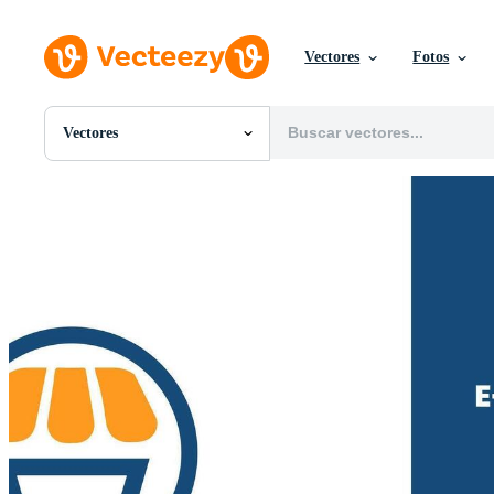
Vectores
Fotos
Vectores
Todas Imágenes
Fotos
PNGs
PSDs
SVGs
Plantillas
Vectores
Videos
Gráficos en Movimiento
Imágenes Editoriales
Eventos Editoriales