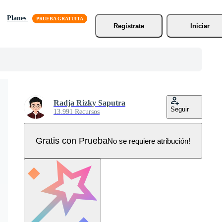
Planes
Regístrate
Iniciar
Radja Rizky Saputra
Seguir
13.991 Recursos
Gratis con Prueba
No se requiere atribución!