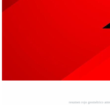
resumen rojo geométrico ante