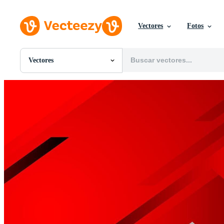
Vectores
Fotos
Vectores
Todas Imágenes
Fotos
PNGs
PSDs
SVGs
Plantillas
Vectores
Videos
Gráficos en Movimiento
Imágenes Editoriales
Eventos Editoriales