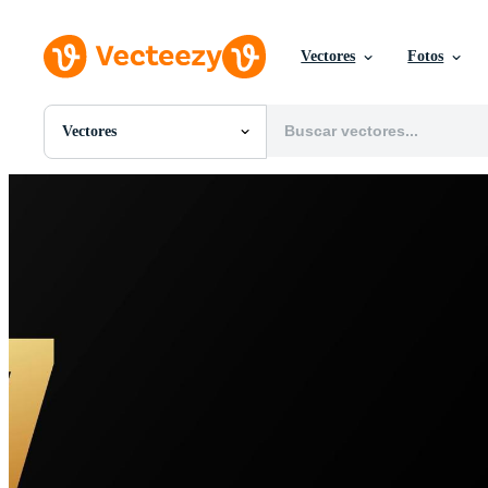
Vectores
Fotos
Vectores
Todas Imágenes
Fotos
PNGs
PSDs
SVGs
Plantillas
Vectores
Videos
Gráficos en Movimiento
Imágenes Editoriales
Eventos Editoriales