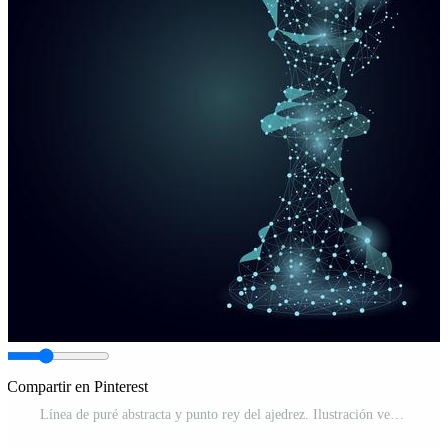
Compartir en Pinterest
Línea de puré abstracta y punto rey del ajedrez. Ilustración vectorial de negocios Poligonal baja poli. Vector Pro