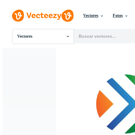
Vectores
Fotos
Vectores
Todas Imágenes
Fotos
PNGs
PSDs
SVGs
Plantillas
Vectores
Videos
Gráficos en Movimiento
Imágenes Editoriales
Eventos Editoriales