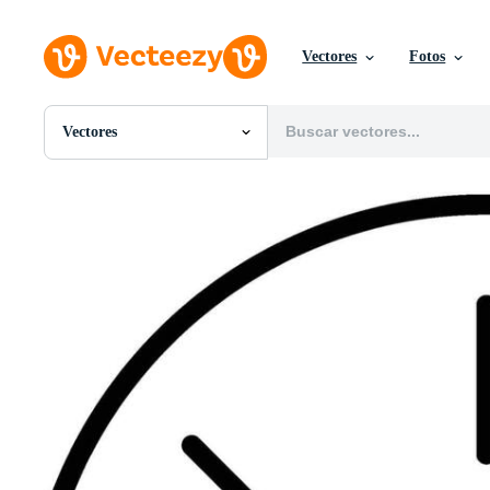
Vectores
Fotos
Vectores
Todas Imágenes
Fotos
PNGs
PSDs
SVGs
Plantillas
Vectores
Videos
Gráficos en Movimiento
Imágenes Editoriales
Eventos Editoriales