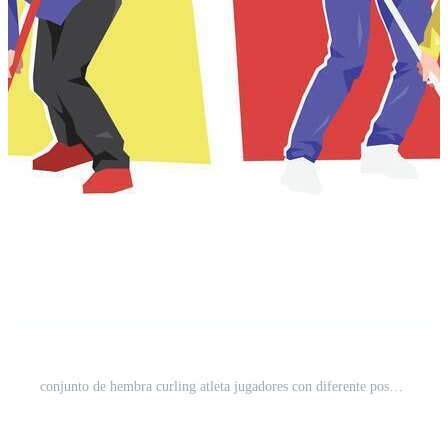
conjunto de hembra curling atleta jugadores con diferente posa aislado en blanco antecedentes. plano personaje ilustración. Vector Pro