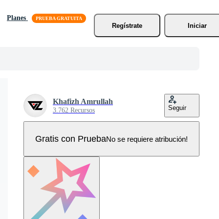
Planes
Regístrate
Iniciar
Khafizh Amrullah
Seguir
3.762 Recursos
Gratis con Prueba
No se requiere atribución!