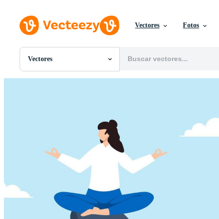
Vectores
Fotos
Vectores
Todas Imágenes
Fotos
PNGs
PSDs
SVGs
Plantillas
Vectores
Videos
Gráficos en Movimiento
Imágenes Editoriales
Eventos Editoriales