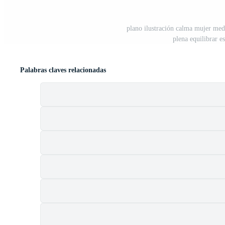
plano ilustración calma mujer med
plena equilibrar es
Palabras claves relacionadas