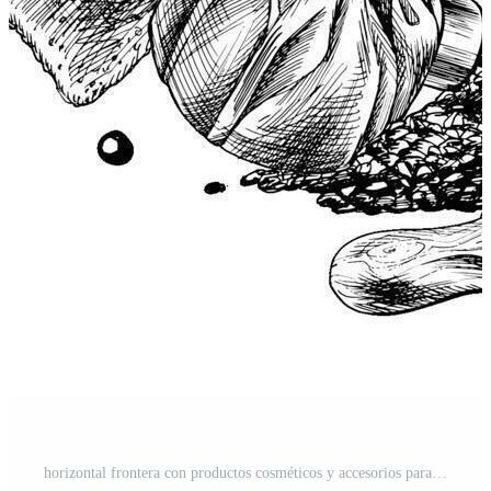
horizontal frontera con productos cosméticos y accesorios para el baño y spa. gráfico ilustración línea Arte mano dibujado en negro y blanco monocromo. sin costura frontera modelo Vector Pro