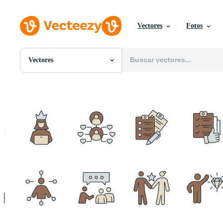
Vectores
Fotos
Vectores
Todas Imágenes
Fotos
PNGs
PSDs
SVGs
Plantillas
Vectores
Videos
Gráficos en Movimiento
Imágenes Editoriales
Eventos Editoriales