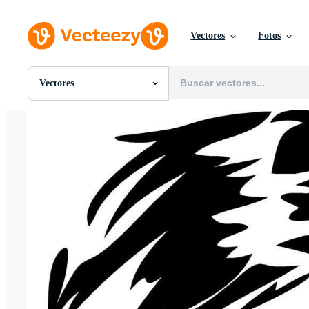
Vectores
Fotos
Vectores
Todas Imágenes
Fotos
PNGs
PSDs
SVGs
Plantillas
Vectores
Videos
Gráficos en Movimiento
Imágenes Editoriales
Eventos Editoriales