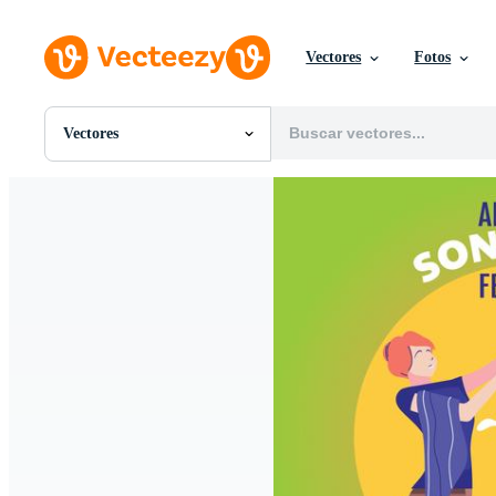
Vectores
Fotos
Vectores
Todas Imágenes
Fotos
PNGs
PSDs
SVGs
Plantillas
Vectores
Videos
Gráficos en Movimiento
Imágenes Editoriales
Eventos Editoriales