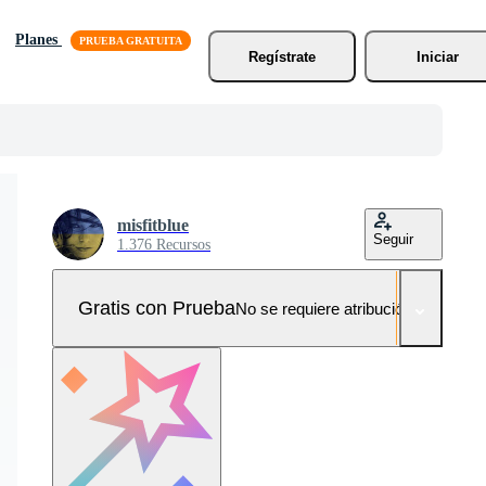
Planes
Regístrate
Iniciar
misfitblue
Seguir
1.376 Recursos
Gratis con Prueba
No se requiere atribución!