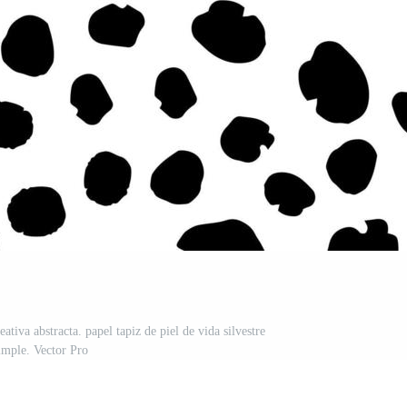
eativa abstracta. papel tapiz de piel de vida silvestre
imple. Vector Pro