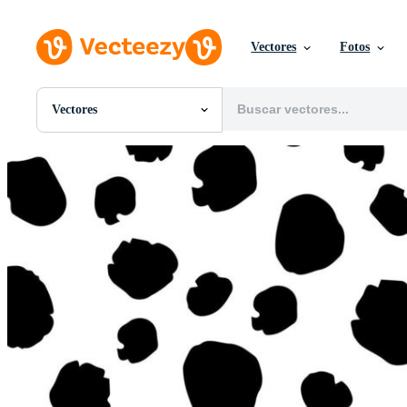
Vectores
Fotos
Vectores
Todas Imágenes
Fotos
PNGs
PSDs
SVGs
Plantillas
Vectores
Videos
Gráficos en Movimiento
Imágenes Editoriales
Eventos Editoriales