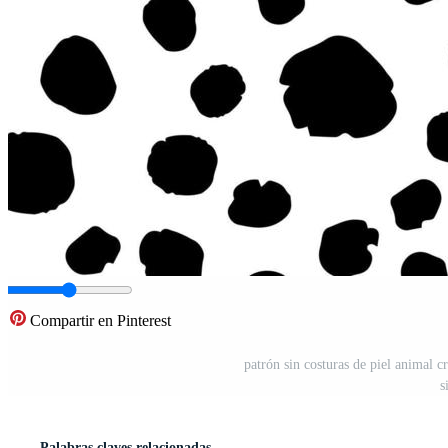
Compartir en Pinterest
patrón sin costuras de piel animal cr
s
Palabras claves relacionadas