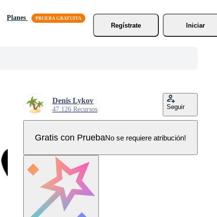
Planes
Regístrate
Iniciar
Denis Lykov
Seguir
47.126 Recursos
Gratis con Prueba
No se requiere atribución!