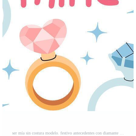
ser mía sin costura modelo. festivo antecedentes con diamante anillo y mano letras. romántico matrimonio propuesta. san valentin día antecedentes. plata y oro anillo. para fondo de pantalla. ilustración. Vector Pro