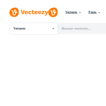
Vectores
Fotos
Vectores
Todas Imágenes
Fotos
PNGs
PSDs
SVGs
Plantillas
Vectores
Videos
Gráficos en Movimiento
Imágenes Editoriales
Eventos Editoriales