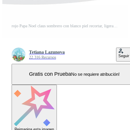
rojo Papa Noel claus sombrero con blanco piel recortar, ligeramente inclinado y soplo en el viento, un festivo símbolo de Navidad y fiesta alegría, aislado en blanco para fácil integración dentro diseños Vector Pro
Tetiana Lazunova
Seguir
22.316 Recursos
Gratis con Prueba
No se requiere atribución!
Reimagina esta imagen