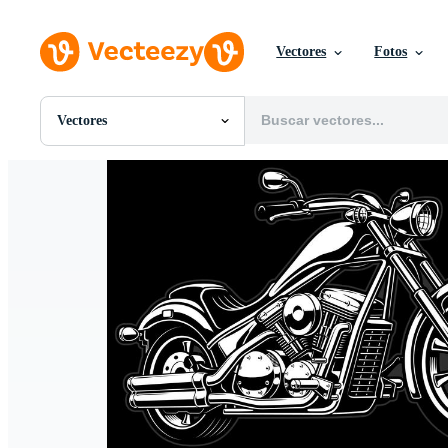
Vectores
Fotos
Vectores
Todas Imágenes
Fotos
PNGs
PSDs
SVGs
Plantillas
Vectores
Videos
Gráficos en Movimiento
Imágenes Editoriales
Eventos Editoriales