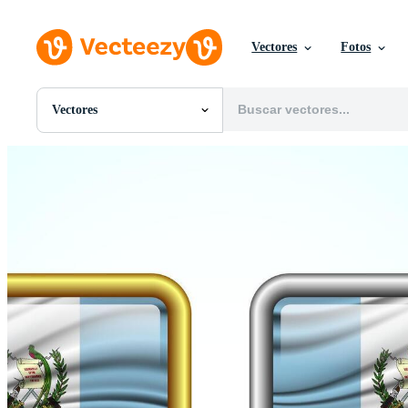
Vectores
Fotos
Vectores
Todas Imágenes
Fotos
PNGs
PSDs
SVGs
Plantillas
Vectores
Videos
Gráficos en Movimiento
Imágenes Editoriales
Eventos Editoriales