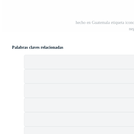
hecho en Guatemala etiqueta icono
ne
Palabras claves relacionadas