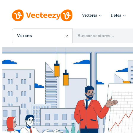
Vectores
Fotos
Vectores
Todas Imágenes
Fotos
PNGs
PSDs
SVGs
Plantillas
Vectores
Videos
Gráficos en Movimiento
Imágenes Editoriales
Eventos Editoriales