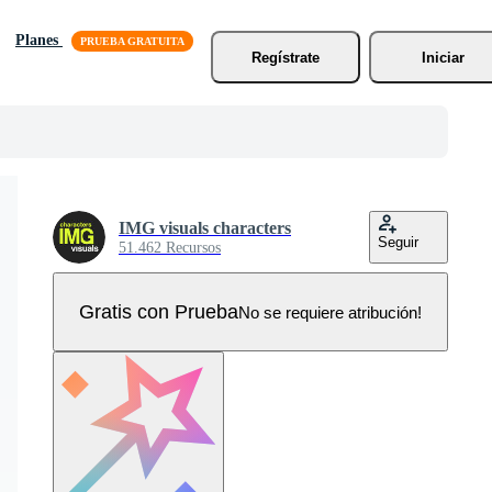
Planes
Regístrate
Iniciar
IMG visuals characters
Seguir
51.462 Recursos
Gratis con Prueba
No se requiere atribución!