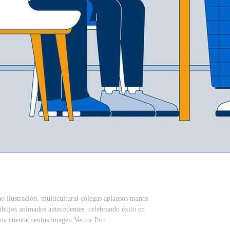
o ilustración. multicultural colegas aplausos manos
dibujos animados antecedentes. celebrando éxito en
cena cuentacuentos imagen Vector Pro