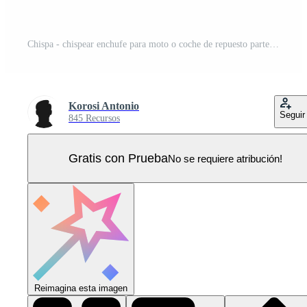
Chispa - chispear enchufe para moto o coche de repuesto partes Chispa - chispear enchufar, plano dibujos animados ilustración fondo, negro Vector Pro
Korosi Antonio
Seguir
845 Recursos
Gratis con Prueba
No se requiere atribución!
Reimagina esta imagen