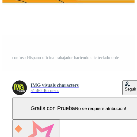
confuso Hispano oficina trabajador haciendo clic teclado ordenador portátil 2d dibujos animados personaje. rascarse cabeza latino hombre en negocio casual aislado persona plano en blanco antecedentes. Mancha ilustración vistoso Vector Pro
IMG visuals characters
Seguir
51.462 Recursos
Gratis con Prueba
No se requiere atribución!