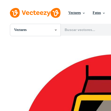
Vectores
Fotos
Vectores
Todas Imágenes
Fotos
PNGs
PSDs
SVGs
Plantillas
Vectores
Videos
Gráficos en Movimiento
Imágenes Editoriales
Eventos Editoriales