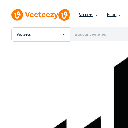
Vectores
Fotos
Vectores
Todas Imágenes
Fotos
PNGs
PSDs
SVGs
Plantillas
Vectores
Videos
Gráficos en Movimiento
Imágenes Editoriales
Eventos Editoriales