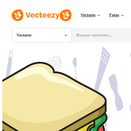
Vectores
Fotos
Vectores
Todas Imágenes
Fotos
PNGs
PSDs
SVGs
Plantillas
Vectores
Videos
Gráficos en Movimiento
Imágenes Editoriales
Eventos Editoriales