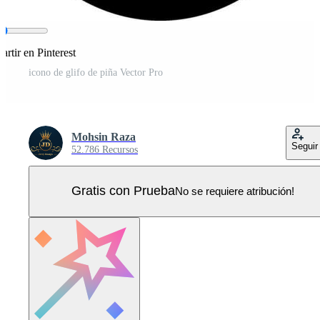
rtir en Pinterest
icono de glifo de piña Vector Pro
Mohsin Raza
Seguir
52.786 Recursos
Gratis con Prueba
No se requiere atribución!