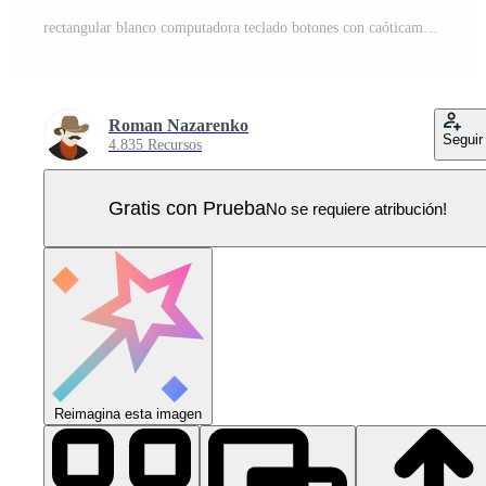
rectangular blanco computadora teclado botones con caóticamente mezclado símbolos y letras. gris horizontal Copiar espacio para diseño de web paginas y interfaz. antecedentes Vector Pro
Roman Nazarenko
Seguir
4.835 Recursos
Gratis con Prueba
No se requiere atribución!
Reimagina esta imagen